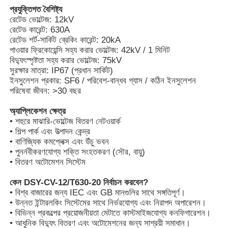
প্রযুক্তিগত বৈশিষ্ট্য
রেটেড ভোল্টেজ: 12kV
রেটেড কারেন্ট: 630A
রেটেড শর্ট-সার্কিট ব্রেকিং কারেন্ট: 20kA
পাওয়ার ফ্রিকোয়েন্সি সহ্য করার ভোল্টেজ: 42kV / 1 মিনিট
বিদ্যুৎস্পৃষ্টতা সহ্য করার ভোল্টেজ: 75kV
সুরক্ষার মাত্রা: IP67 (প্রধান সার্কিট)
ইনসুলেশন প্রকার: SF6 / পরিবেশ-বান্ধব গ্যাস / কঠিন ইনসুলেশন
পরিষেবা জীবন: >30 বছর
অ্যাপ্লিকেশন ক্ষেত্র
• শহুরে মাঝারি-ভোল্টেজ বিতরণ নেটওয়ার্ক
• শিল্প পার্ক এবং উত্পাদন কেন্দ্র
• বাণিজ্যিক কমপ্লেক্স এবং উঁচু ভবন
• পুনর্নবীকরণযোগ্য শক্তি সংহতকরণ (সৌর, বায়ু)
বাড়ি
• বিতরণ অটোমেশন সিস্টেম
কেন DSY-CV-12/T630-20 নির্বাচন করবেন?
• বিশ্ব বাজারের জন্য IEC এবং GB মানগুলির সাথে সঙ্গতিপূর্ণ।
পণ্য
• উন্নত ইন্টারলকিং সিস্টেমের সাথে নির্ভরযোগ্য এবং নিরাপদ অপারেশন।
• বিভিন্ন প্রকল্পের প্রয়োজনীয়তা মেটাতে কাস্টমাইজযোগ্য কনফিগারেশন।
• আধুনিক বিদ্যুৎ বিতরণ এবং অটোমেশনের জন্য সাশ্রয়ী সমাধান।
ভিডিও