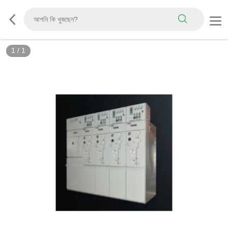
1
/
1