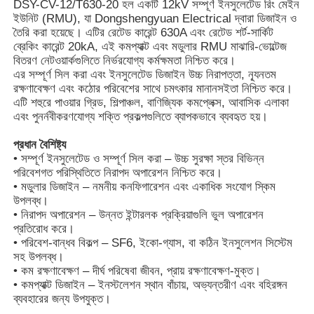
DSY-CV-12/T630-20 হল একটি 12kV সম্পূর্ণ ইনসুলেটেড রিং মেইন
ইউনিট (RMU), যা Dongshengyuan Electrical দ্বারা ডিজাইন ও
তৈরি করা হয়েছে। এটির রেটেড কারেন্ট 630A এবং রেটেড শর্ট-সার্কিট
ব্রেকিং কারেন্ট 20kA, এই কমপ্যাক্ট এবং মডুলার RMU মাঝারি-ভোল্টেজ
বিতরণ নেটওয়ার্কগুলিতে নির্ভরযোগ্য কর্মক্ষমতা নিশ্চিত করে।
এর সম্পূর্ণ সিল করা এবং ইনসুলেটেড ডিজাইন উচ্চ নিরাপত্তা, ন্যূনতম
রক্ষণাবেক্ষণ এবং কঠোর পরিবেশের সাথে চমৎকার মানানসইতা নিশ্চিত করে।
এটি শহুরে পাওয়ার গ্রিড, শিল্পাঞ্চল, বাণিজ্যিক কমপ্লেক্স, আবাসিক এলাকা
এবং পুনর্নবীকরণযোগ্য শক্তি প্রকল্পগুলিতে ব্যাপকভাবে ব্যবহৃত হয়।
প্রধান বৈশিষ্ট্য
• সম্পূর্ণ ইনসুলেটেড ও সম্পূর্ণ সিল করা – উচ্চ সুরক্ষা স্তর বিভিন্ন
পরিবেশগত পরিস্থিতিতে নিরাপদ অপারেশন নিশ্চিত করে।
• মডুলার ডিজাইন – নমনীয় কনফিগারেশন এবং একাধিক সংযোগ স্কিম
উপলব্ধ।
• নিরাপদ অপারেশন – উন্নত ইন্টারলক প্রক্রিয়াগুলি ভুল অপারেশন
প্রতিরোধ করে।
• পরিবেশ-বান্ধব বিকল্প – SF6, ইকো-গ্যাস, বা কঠিন ইনসুলেশন সিস্টেম
সহ উপলব্ধ।
• কম রক্ষণাবেক্ষণ – দীর্ঘ পরিষেবা জীবন, প্রায় রক্ষণাবেক্ষণ-মুক্ত।
• কমপ্যাক্ট ডিজাইন – ইনস্টলেশন স্থান বাঁচায়, অভ্যন্তরীণ এবং বহিরঙ্গন
ব্যবহারের জন্য উপযুক্ত।