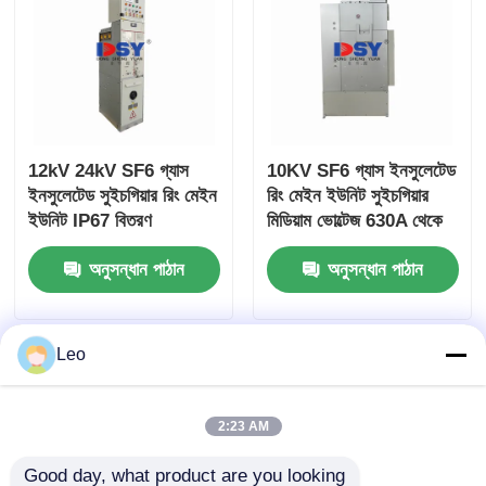
বক্স টাইপ সাবস্টেশন
ক্যাবল শাখা বাক্স
12kV 24kV SF6 গ্যাস
10KV SF6 গ্যাস ইনসুলেটেড
ধাতব ঘেরা সুইচগার্ট
ইনসুলেটেড সুইচগিয়ার রিং মেইন
রিং মেইন ইউনিট সুইচগিয়ার
ইউনিট IP67 বিতরণ
মিডিয়াম ভোল্টেজ 630A থেকে
নেটওয়ার্কের জন্য
3150A কারেন্ট
ভ্যাকুয়াম লোড সুইচ
অনুসন্ধান পাঠান
অনুসন্ধান পাঠান
হাই ভোল্টেজ সার্কিট ব্রেকার
Leo
নিম্ন ভোল্টেজ বিতরণ ক্যাবিনেট
2:23 AM
নিম্ন ভোল্টেজ বিতরণ বাক্স
Good day, what product are you looking 