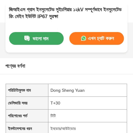
জিআইএস গ্যাস ইনসুলেটেড সুইচগিয়ার ১২kV সম্পূর্ণভাবে ইনসুলেটেড
রিং মেইন ইউনিট IP67 সুরক্ষা
এখন চ্যাট করুন
ভালো দাম
পণ্যের বর্ণনা
পরিচিতিমুলক নাম
Dong Sheng Yuan
ডেলিভারি সময়
T+30
পরিশোধের শর্ত
টিটি
ইনস্টলেশনের ধরন
ইনডোর/আউটডোর