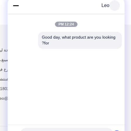
Leo
12:24 PM
Good day, what product are you looking 
البريد بنا
تبعتنا
for?
شارع قوانغ مينغ،
دونغكنغ، شارع في
قوانغ مينغ، شنتش
+8618025088754
إرسال
leo@dsycn.com