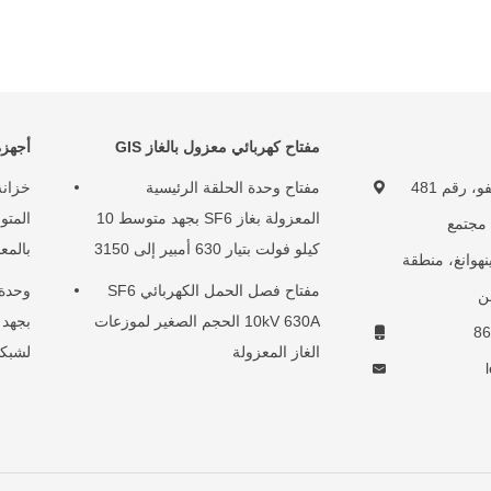
مفتاح كهربائي معزول بالغاز GIS
أجهزة
1B601، ساحة ليفو، رقم 481
مفتاح وحدة الحلقة الرئيسية
خزانة
المعزولة بغاز SF6 بجهد متوسط ​​10
 مجتمع
كيلو فولت بتيار 630 أمبير إلى 3150
بالمع
نهوانغ، منطقة
أمبير
مفتاح فصل الحمل الكهربائي SF6
ن
10kV 630A الحجم الصغير لموزعات
الغاز المعزولة
لشبكا