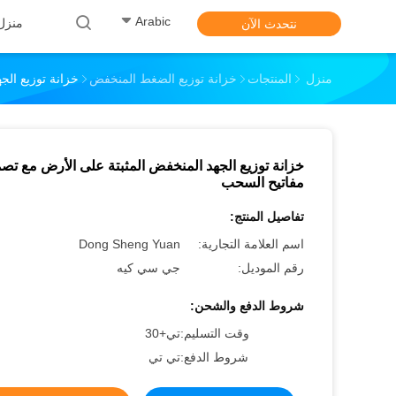
Arabic
منزل
نتحدث الآن
منزل
المنتجات
خزانة توزيع الضغط المنخفض
خزانة توزيع الج
خزانة توزيع الجهد المنخفض المثبتة على الأرض مع تص
مفاتيح السحب
تفاصيل المنتج:
اسم العلامة التجارية:
Dong Sheng Yuan
رقم الموديل:
جي سي كيه
شروط الدفع والشحن:
وقت التسليم:
تي+30
شروط الدفع:
تي تي