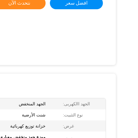
افضل سعر
نتحدث الآن
الجهد االكهربى:
الجهد المنخفض
نوع التثبيت:
شنت الأرضية
غرض:
خزانة توزيع كهربائية
موزع جهد منخفض معياري