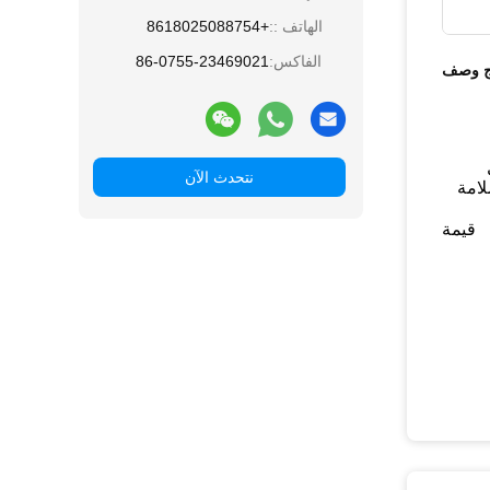
الهاتف ::
+8618025088754
الفاكس:
86-0755-23469021
ج وصف
ل
نتحدث الآن
لامة
قيمة