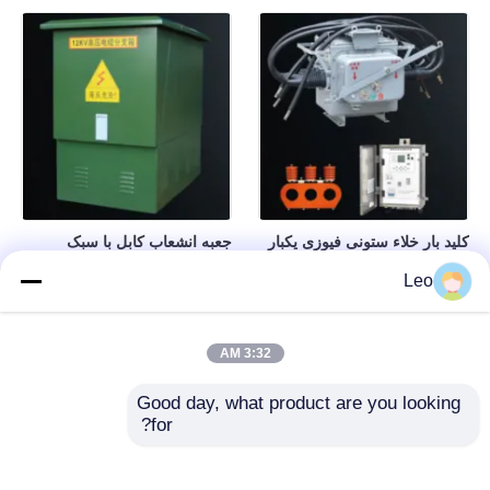
کلید بار خلاء ستونی فیوزی یکبار
جعبه انشعاب کابل با سبک
مصرف 12 کیلو ولت، دستگاه
اروپایی، جعبه توزیع کابل، ساختار
Leo
سوئیچینگ ولتاژ متوسط
عایق بندی شده و کاملاً مهر و
موم شده
3:32 AM
Good day, what product are you looking 
for?