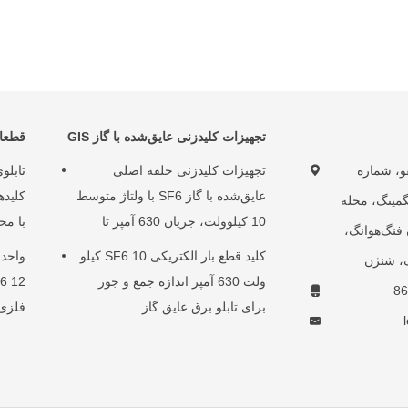
تجهیزات کلیدزنی عایق‌شده با گاز GIS
قطعا
 لِفو، شماره
تجهیزات کلیدزنی حلقه اصلی
تابلو
عایق‌شده با گاز SF6 با ولتاژ متوسط
انگمینگ، محله
​​10 کیلوولت، جریان 630 آمپر تا
با مح
 فنگ‌هوانگ،
3150 آمپر
کلید قطع بار الکتریکی SF6 10 کیلو
واحد 
گ، شنژن
ولت 630 آمپر اندازه جمع و جور
برای تابلو برق عایق گاز
فلزی 