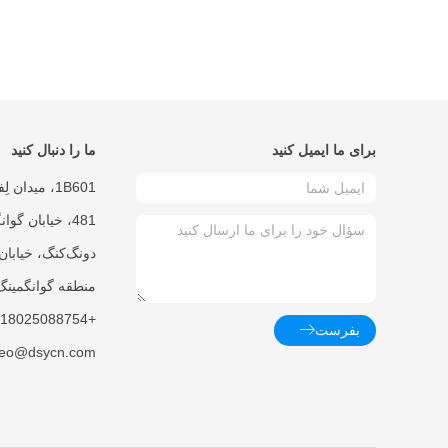
برای ما ایمیل کنید
ما را دنبال کنید
1B601، میدان
481، خیابان گو
دونگ‌کنگ، خیابان
منطقه گوانگمین
+8618025088754
بفرست
leo@dsycn.com