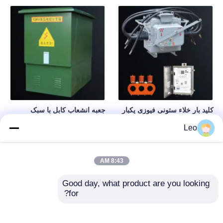
کلید بار خلاء ستونی فیوزی یکبار
جعبه انشعاب کابل با سبک
مصرف 12 کیلو ولت، دستگاه
اروپایی، جعبه توزیع کابل، ساختار
Leo
سوئیچینگ ولتاژ متوسط
عایق بندی شده و کاملاً مهر و
موم شده
8:43 AM
Good day, what product are you looking 
for?