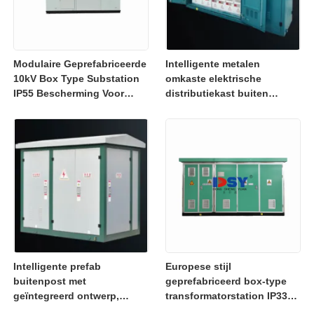
Modulaire Geprefabriceerde
Intelligente metalen
10kV Box Type Substation
omkaste elektrische
IP55 Bescherming Voor
distributiekast buiten
Energiecentrales
transformatorstationbox
IEC GB
Intelligente prefab
Europese stijl
buitenpost met
geprefabriceerd box-type
geïntegreerd ontwerp,
transformatorstation IP33
transformatorstation in
bescherming voor