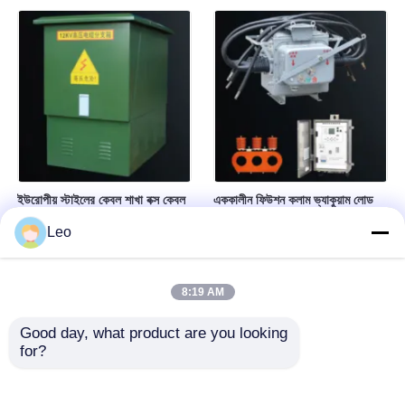
ইউরোপীয় স্টাইলের কেবল শাখা বক্স কেবল
এককালীন ফিউশন কলাম ভ্যাকুয়াম লোড
বিতরণ বক্স সম্পূর্ণ সিলযুক্ত ইনসুলেটেড
সুইচ ১২kV মাঝারি ভোল্টেজ সুইচিং
Leo
কাঠামো
ডিভাইস
8:19 AM
Good day, what product are you looking 
for?